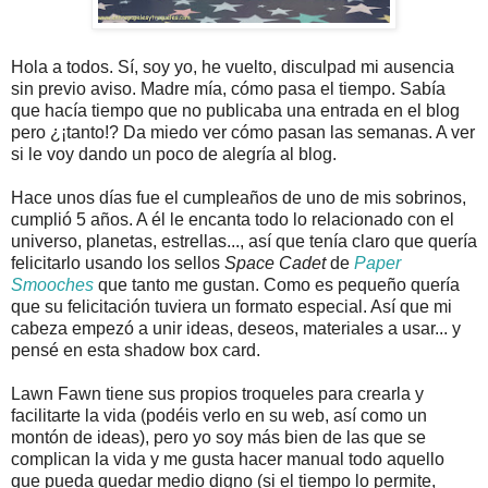
Hola a todos. Sí, soy yo, he vuelto, disculpad mi ausencia
sin previo aviso. Madre mía, cómo pasa el tiempo. Sabía
que hacía tiempo que no publicaba una entrada en el blog
pero ¿¡tanto!? Da miedo ver cómo pasan las semanas. A ver
si le voy dando un poco de alegría al blog.
Hace unos días fue el cumpleaños de uno de mis sobrinos,
cumplió 5 años. A él le encanta todo lo relacionado con el
universo, planetas, estrellas..., así que tenía claro que quería
felicitarlo usando los sellos
Space Cadet
de
Paper
Smooches
que tanto me gustan. Como es pequeño quería
que su felicitación tuviera un formato especial. Así que mi
cabeza empezó a unir ideas, deseos, materiales a usar... y
pensé en esta shadow box card.
Lawn Fawn tiene sus propios troqueles para crearla y
facilitarte la vida (podéis verlo en su web, así como un
montón de ideas), pero yo soy más bien de las que se
complican la vida y me gusta hacer manual todo aquello
que pueda quedar medio digno (si el tiempo lo permite,