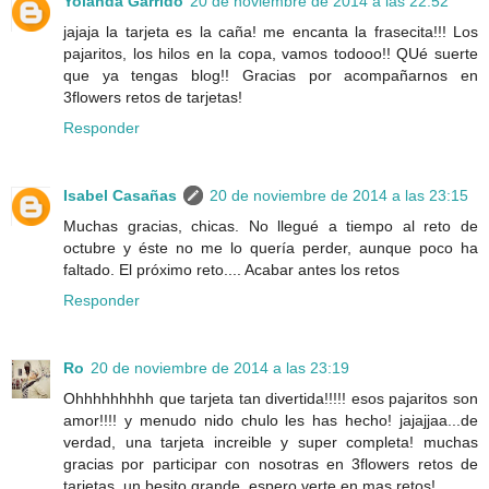
Yolanda Garrido
20 de noviembre de 2014 a las 22:52
jajaja la tarjeta es la caña! me encanta la frasecita!!! Los
pajaritos, los hilos en la copa, vamos todooo!! QUé suerte
que ya tengas blog!! Gracias por acompañarnos en
3flowers retos de tarjetas!
Responder
Isabel Casañas
20 de noviembre de 2014 a las 23:15
Muchas gracias, chicas. No llegué a tiempo al reto de
octubre y éste no me lo quería perder, aunque poco ha
faltado. El próximo reto.... Acabar antes los retos
Responder
Ro
20 de noviembre de 2014 a las 23:19
Ohhhhhhhhh que tarjeta tan divertida!!!!! esos pajaritos son
amor!!!! y menudo nido chulo les has hecho! jajajjaa...de
verdad, una tarjeta increible y super completa! muchas
gracias por participar con nosotras en 3flowers retos de
tarjetas, un besito grande, espero verte en mas retos!