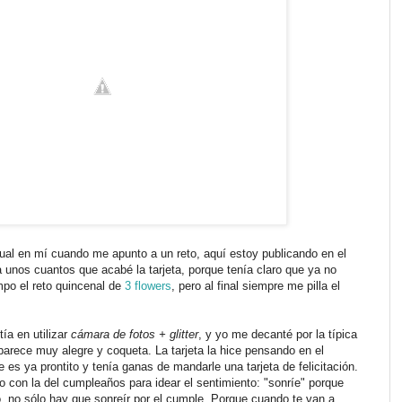
al en mí cuando me apunto a un reto, aquí estoy publicando en el
 unos cuantos que acabé la tarjeta, porque tenía claro que ya no
mpo el reto quincenal de
3 flowers
, pero al final siempre me pilla el
ía en utilizar
cámara de fotos + glitter
, y yo me decanté por la típica
rece muy alegre y coqueta. La tarjeta la hice pensando en el
es ya prontito y tenía ganas de mandarle una tarjeta de felicitación.
to con la del cumpleaños para idear el sentimiento: "sonríe" porque
o, no sólo hay que sonreír por el cumple. Porque cuando te van a