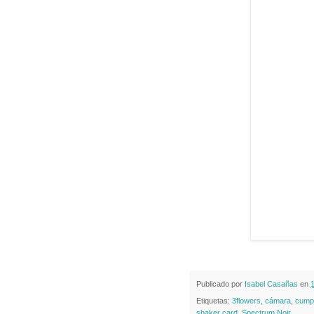
Publicado por
Isabel Casañas
en
Etiquetas:
3flowers
,
cámara
,
cump
shaker card
,
Spectrum Noir