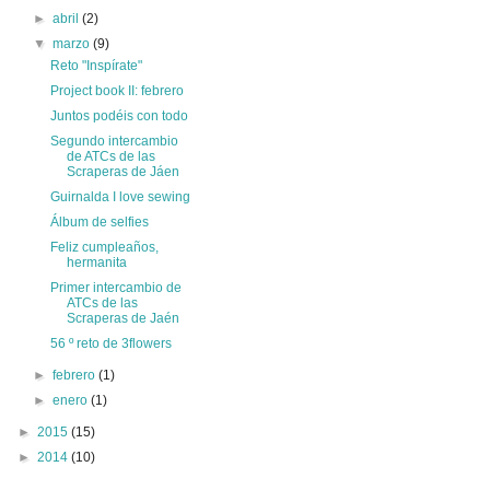
►
abril
(2)
▼
marzo
(9)
Reto "Inspírate"
Project book II: febrero
Juntos podéis con todo
Segundo intercambio
de ATCs de las
Scraperas de Jáen
Guirnalda I love sewing
Álbum de selfies
Feliz cumpleaños,
hermanita
Primer intercambio de
ATCs de las
Scraperas de Jaén
56 º reto de 3flowers
►
febrero
(1)
►
enero
(1)
►
2015
(15)
►
2014
(10)