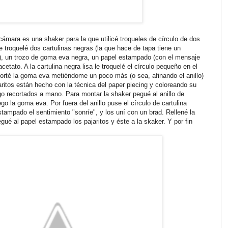
 cámara es una shaker para la que utilicé troqueles de círculo de dos
 troquelé dos cartulinas negras (la que hace de tapa tiene un
), un trozo de goma eva negra, un papel estampado (con el mensaje
acetato. A la cartulina negra lisa le troquelé el círculo pequeño en el
 corté la goma eva metiéndome un poco más (o sea, afinando el anillo)
ritos están hecho con la técnica del paper piecing y coloreando su
go recortados a mano. Para montar la shaker pegué al anillo de
ego la goma eva. Por fuera del anillo puse el círculo de cartulina
tampado el sentimiento "sonríe", y los uní con un brad. Rellené la
ué al papel estampado los pajaritos y éste a la skaker. Y por fin