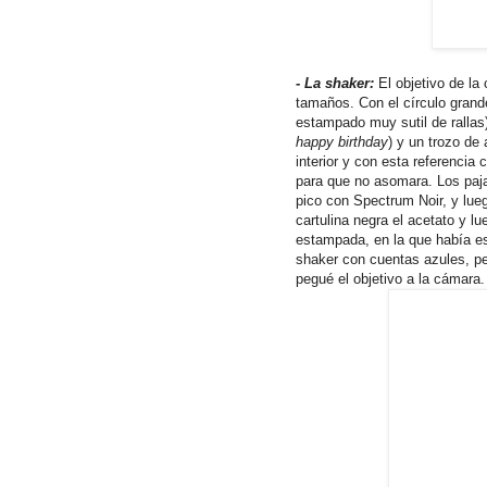
- La shaker:
El objetivo de la
tamaños. Con el círculo grande
estampado muy sutil de rallas
happy birthday
) y un trozo de 
interior y con esta referencia
para que no asomara. Los paja
pico con Spectrum Noir, y lue
cartulina negra el acetato y lu
estampada, en la que había es
shaker con cuentas azules, peg
pegué el objetivo a la cámara.