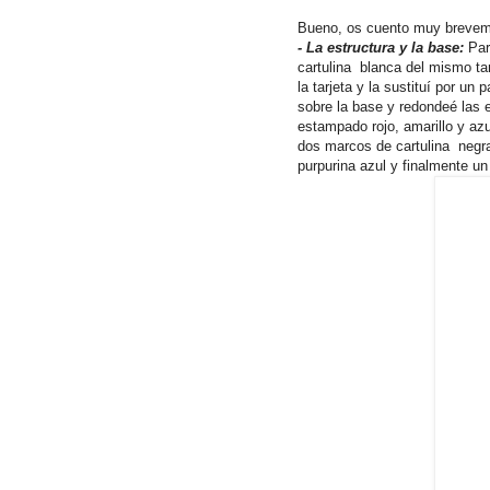
Bueno, os cuento muy breveme
- La estructura y la base:
Par
cartulina blanca del mismo ta
la tarjeta y la sustituí por u
sobre la base y redondeé las e
estampado rojo, amarillo y az
dos marcos de cartulina negra 
purpurina azul y finalmente un