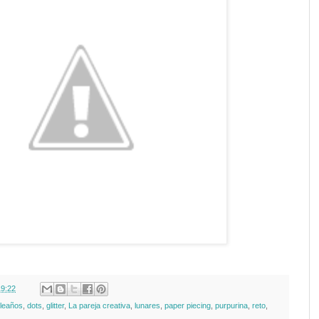
19:22
leaños
,
dots
,
glitter
,
La pareja creativa
,
lunares
,
paper piecing
,
purpurina
,
reto
,