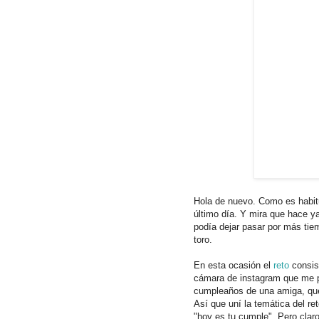
Hola de nuevo. Como es habitu
último día. Y mira que hace ya
podía dejar pasar por más tie
toro.
En esta ocasión el
reto
consist
cámara de instagram que me pa
cumpleaños de una amiga, que 
Así que uní la temática del re
"hoy es tu cumple". Pero clar