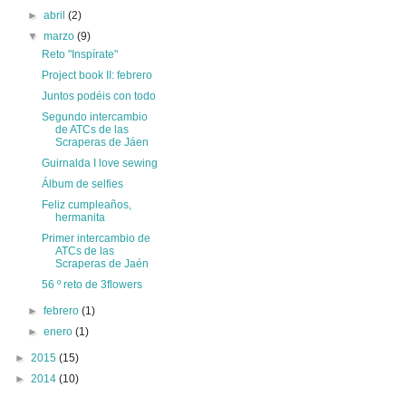
►
abril
(2)
▼
marzo
(9)
Reto "Inspírate"
Project book II: febrero
Juntos podéis con todo
Segundo intercambio
de ATCs de las
Scraperas de Jáen
Guirnalda I love sewing
Álbum de selfies
Feliz cumpleaños,
hermanita
Primer intercambio de
ATCs de las
Scraperas de Jaén
56 º reto de 3flowers
►
febrero
(1)
►
enero
(1)
►
2015
(15)
►
2014
(10)