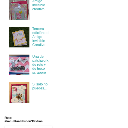
Amigo
invisible
creativo
Tercera
edición del
Amigo
Invisible
Creativo
Una de
patchwork,
de reto y
de truco
scrapero
Si solo no
puedes...
Reto
#lavueltaallibroen365dias