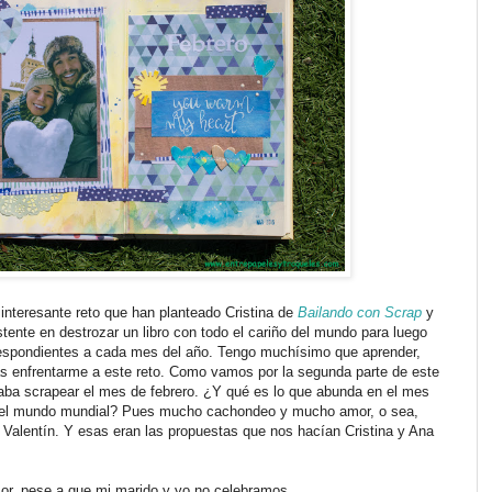
nteresante reto que han planteado Cristina de
Bailando con Scrap
y
tente en destrozar un libro con todo el cariño del mundo para luego
espondientes a cada mes del año. Tengo muchísimo que aprender,
 enfrentarme a este reto. Como vamos por la segunda parte de este
aba scrapear el mes de febrero. ¿Y qué es lo que abunda en el mes
or el mundo mundial? Pues mucho cachondeo y mucho amor, o sea,
alentín. Y esas eran las propuestas que nos hacían Cristina y Ana
or, pese a que mi marido y yo no celebramos