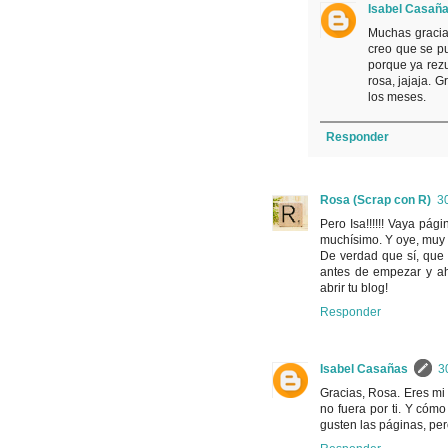
Isabel Casañ
Muchas gracias
creo que se pu
porque ya rezu
rosa, jajaja. G
los meses.
Responder
Rosa (Scrap con R)
3
Pero Isa!!!!!! Vaya pá
muchísimo. Y oye, muy b
De verdad que sí, que
antes de empezar y ah
abrir tu blog!
Responder
Isabel Casañas
3
Gracias, Rosa. Eres mi
no fuera por ti. Y cóm
gusten las páginas, per