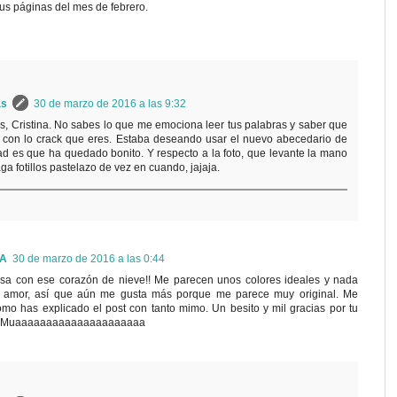
s páginas del mes de febrero.
as
30 de marzo de 2016 a las 9:32
, Cristina. No sabes lo que me emociona leer tus palabras y saber que
, con lo crack que eres. Estaba deseando usar el nuevo abecedario de
ad es que ha quedado bonito. Y respecto a la foto, que levante la mano
ga fotillos pastelazo de vez en cuando, jajaja.
RA
30 de marzo de 2016 a las 0:44
osa con ese corazón de nieve!! Me parecen unos colores ideales y nada
l amor, así que aún me gusta más porque me parece muy original. Me
ómo has explicado el post con tanto mimo. Un besito y mil gracias por tu
es. Muaaaaaaaaaaaaaaaaaaaaa