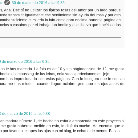
as
30 de marzo de 2016 a las 9:35
, Ana. Decidí no utilizar los típicos rosas del amor por un lado porque
ede transmitir igualmente ese sentimiento sin ayuda del rosa y por otro
maba suficiente cursilería la foto como para encima poner la página en
racias a vosotras por el trabajo tan bonito y el esfuerzo que hacéis todos
0 de marzo de 2016 a las 6:35
ginas te has marcado. La foto es de 10 y tus págianas son de 12, me gusta
onito el embossing de las letras, enlazadas perfectamentes, jeje.
 me has impresionado con estas páginas. Con lo insegura que te sentías
ora me das miedo... cuando llegue octubre, ¡me tapo los ojos antes de
0 de marzo de 2016 a las 9:38
 animadora número 1, de hecho no estaría embarcada en este proyecto si
o me gusta haberme metido en esto, lo disfruto mucho. Me encanta que te
o por favor no te tapes los ojos con mi blog, te echaría de menos. Besos