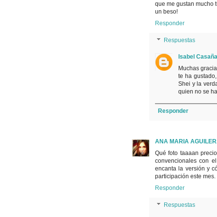
que me gustan mucho tu
un beso!
Responder
Respuestas
Isabel Casañ
Muchas gracias
te ha gustado
Shei y la verd
quien no se ha
Responder
ANA MARIA AGUILE
Qué foto taaaan preci
convencionales con e
encanta la versión y c
participación este m
Responder
Respuestas