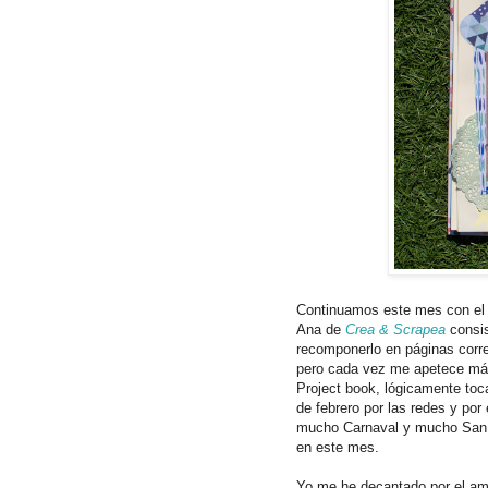
Continuamos este mes con el i
Ana de
Crea & Scrapea
consis
recomponerlo en páginas corr
pero cada vez me apetece más
Project book, lógicamente toc
de febrero por las redes y p
mucho Carnaval y mucho San V
en este mes.
Yo me he decantado por el am