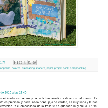
21:21
angerine
,
colores
,
embossing
,
madera
,
papel
,
project book
,
scrapbooking
 de 2016 a las 23:40
ombinado los colores y como le has añadido calidez con el marrón. Es
oto es preciosa, y nada, nada noña, jaja de verdad, es muy linda y la has
erfección. Y el embossado de la frase te ha quedado muy chula. En fin,