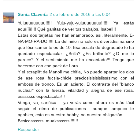
Sonia Clavería
2 de febrero de 2016 a las 0:04
Yujuuuuuuuuu!!!!! Yuju-yuju-yujuuuuuuuu!!!!!! Ya estás
aquííííí!!!! Qué ganitas de ver tus trabajos, Isabel!!!
Estas dos tarjetas me han enamorado, así, literalmente, E-
NA-MO-RA-DO!!!!! La del niño no sólo es divertidísima sino
que técnicamente es de 10. Esa escala de degradado te ha
quedado espectacular. ¿Brilla? ¿Es brillante? ¿O me lo
parece? Y el sentimiento me ha encantado!!! Tengo que
hacerme con ese pack de Lora
Y el scraplift de Manoli me chifla, No puedo apartar los ojos
de ese rosa fucsia-chicle preciosisisisisiissísimo con el
emboss de tronco. Es un acierto. El contraste del "blanco
nuclear" con la fuerza, vitalidad y alegría de ese rosa,
esssssss espectacular!!!
Venga, va, cariñico.... ya verás como ahora es más fácil
seguir el ritmo de publicaciones... aunque tampoco te
agobies, esto es nuestro hobby, no nuestra obligación.
Besicossssss: muakssssss!!!!!!!
Responder